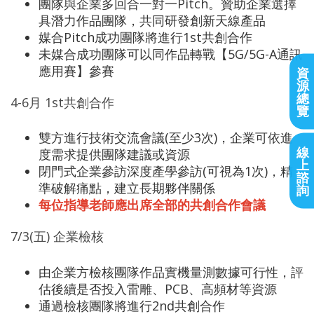
團隊與企業多回合一對一Pitch。贊助企業選擇
具潛力作品團隊，共同研發創新天線產品
媒合Pitch成功團隊將進行1st共創合作
未媒合成功團隊可以同作品轉戰【5G/5G-A通訊
應用賽】參賽
資
源
總
4-6月 1st共創合作
覽
雙方進行技術交流會議(至少3次)，企業可依進
線
度需求提供團隊建議或資源
上
閉門式企業參訪深度產學參訪(可視為1次)，精
諮
準破解痛點，建立長期夥伴關係
詢
每位指導老師應出席全部的共創合作會議
7/3(五) 企業檢核
由企業方檢核團隊作品實機量測數據可行性，評
估後續是否投入雷雕、PCB、高頻材等資源
通過檢核團隊將進行2nd共創合作