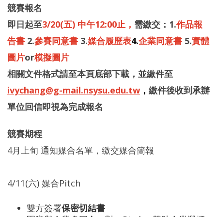
競賽報名
即日起至
3/20(五) 中午12:00止，
需繳交：1.
作品報
告書
2.
參賽同意書
3.
媒合履歷表
4.
企業同意書
5.
實體
圖片
or
模擬圖片
相關文件格式請至本頁底部下載，並繳件至
ivychang@g-mail.nsysu.edu.tw
，
繳件後收到承辦
單位回信即視為完成報名
競賽期程
4月上旬 通知媒合名單，繳交媒合簡報
4/11(六) 媒合Pitch
雙方簽署
保密切結書