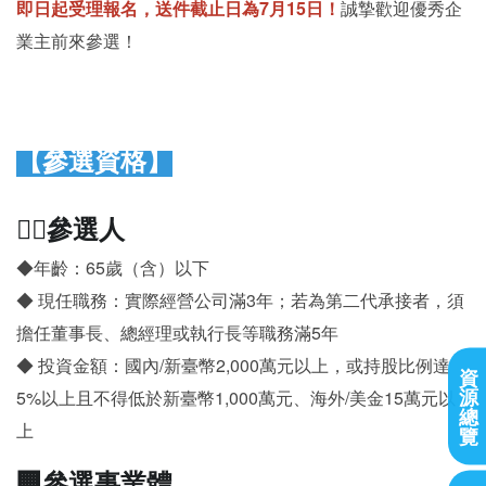
即日起受理報名，送件截止日為7月15日！
誠摯歡迎優秀企
業主前來參選！
【參選資格】
🙋‍♂️參選人
◆年齡：65歲（含）以下
◆ 現任職務：實際經營公司滿3年；若為第二代承接者，須
擔任董事長、總經理或執行長等職務滿5年
◆ 投資金額：國內/新臺幣2,000萬元以上，或持股比例達
資
源
5%以上且不得低於新臺幣1,000萬元、海外/美金15萬元以
總
上
覽
🏢參選事業體