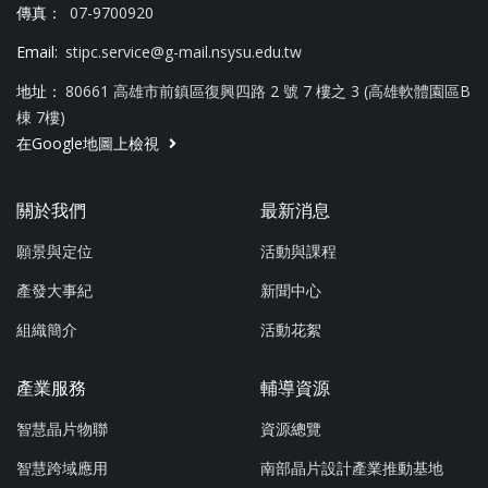
傳真：
07-9700920
Email:
stipc.service@g-mail.nsysu.edu.tw
地址：
80661 高雄市前鎮區復興四路 2 號 7 樓之 3 (高雄軟體園區B
棟 7樓)
在Google地圖上檢視
關於我們
最新消息
願景與定位
活動與課程
產發大事紀
新聞中心
組織簡介
活動花絮
產業服務
輔導資源
智慧晶片物聯
資源總覽
智慧跨域應用
南部晶片設計產業推動基地