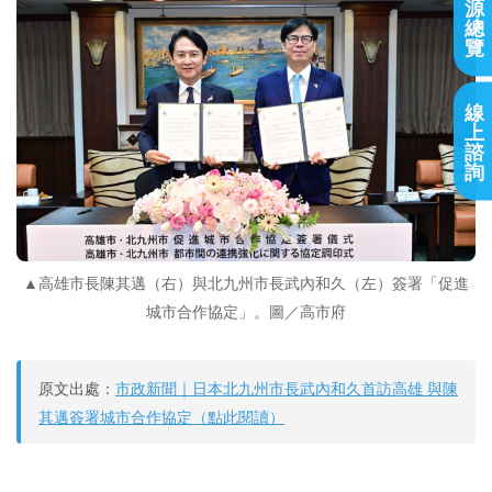
源
總
覽
線
上
諮
詢
▲高雄市長陳其邁（右）與北九州市長武內和久（左）簽署「促進
城市合作協定」。圖／高市府
原文出處：
市政新聞｜日本北九州市長武內和久首訪高雄 與陳
其邁簽署城市合作協定（點此閱讀）