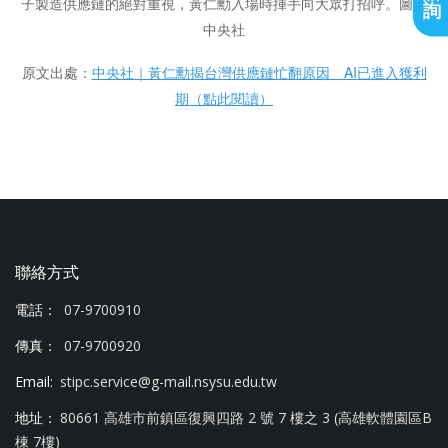
子製造供應鏈的絕對重視，黃仁勳入場時揮手向大眾打招呼。圖／
詢
中央社
原文出處：
中央社｜黃仁勳揭台灣供應鏈忙翻原因 AI已進入獲利
期（點此閱讀）
聯絡方式
電話：
07-9700910
傳真：
07-9700920
Email:
stipc.service@g-mail.nsysu.edu.tw
地址：
80661 高雄市前鎮區復興四路 2 號 7 樓之 3 (高雄軟體園區B
棟 7樓)