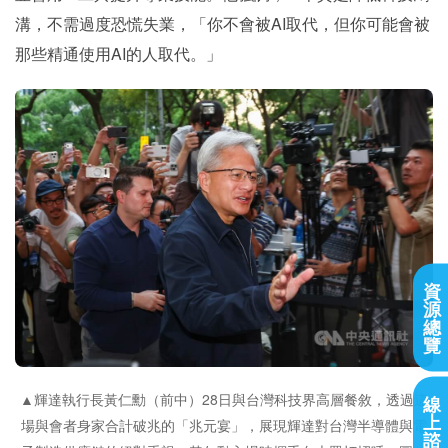
溝，不需過度恐慌失業，「你不會被AI取代，但你可能會被
那些精通使用AI的人取代。」
資
源
總
覽
▲輝達執行長黃仁勳（前中）28日與台灣科技界高層餐敘，透過這
線
上
場與會者身家合計破兆的「兆元宴」，展現輝達對台灣半導體與電
諮