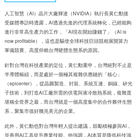
人工智慧（AI）晶片大廠輝達（NVIDIA）執行長黃仁勳接
受媒體專訪時透露，AI透過先進的代理系統轉化，已經能夠
進行非常高生產力的工作，「AI現在開始賺錢了」（AI is
now profitable），這也是驅使全球科技巨頭競相展開算力
軍備競賽、高度仰賴台灣硬體生態系的原因。
針對台灣在科技產業的定位，黃仁勳重申，台灣絕對不止是
半導體樞紐，而是處於一個極其複雜供應鏈的「核心」
（epicenter），從晶圓製造、封裝、系統互連、銅線、矽光
子技術，到打造AI工廠所需的供電與液冷散熱系統，複雜度
堪稱全世界之最，而台灣就是一個高度集中的合作夥伴生態
系，聚集市值好幾兆美元的企業。
此外，黃仁勳也對台灣年輕人提出建議，鼓勵積極參與AI，
並善用AI工具提升專業技能。他強調，AI本質是降低科技鴻