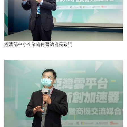
經濟部中小企業處何晉滄處長致詞