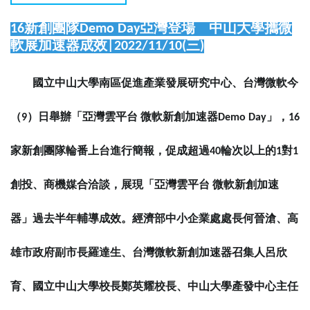
16
新創團隊
Demo Day
亞灣登場 中山大學攜微
軟展加速器成效
|2022/11/10(
三
)
國立中山大學南區促進產業發展研究中心、台灣微軟今
（
9
）日舉辦「亞灣雲平台
微軟新創加速器
Demo Day
」，
16
家新創團隊輪番上台進行簡報，促成超過
40
輪次以上的
1
對
1
創投、商機媒合洽談，展現「亞灣雲平台
微軟新創加速
器」過去半年輔導成效。經濟部中小企業處處長何晉滄、高
雄市政府副市長羅達生、台灣微軟新創加速器召集人呂欣
育、國立中山大學校長鄭英耀校長、中山大學產發中心主任