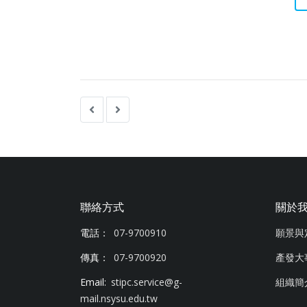
聯絡方式
關於
電話：
07-9700910
願景與
傳真：
07-9700920
產發大
Email:
stipc.service@g-
組織簡
mail.nsysu.edu.tw