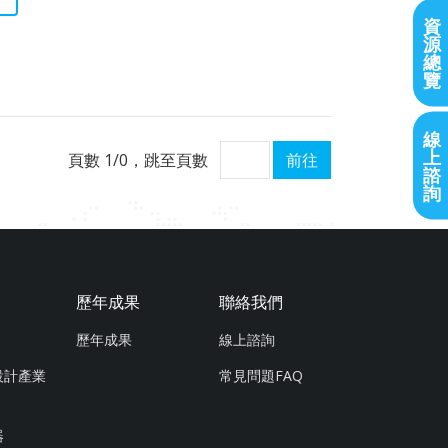
資
源
總
覽
線
上
頁數 1/0，跳至頁數
前往
諮
詢
歷年成果
聯絡我們
歷年成果
線上諮詢
設計產業
常見問題FAQ
器